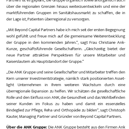
Partners ist es geplant, die Gruppe organisch sowie anorganisch auch
über die regionalen Grenzen hinaus weiterzuentwickeln und eine der
marktführenden Gruppen im Sanitätshausmarkt zu schaffen, die in
der Lage ist, Patienten überregional zu versorgen.
„Mit Beyond Capital Partners habe ich mich seit der ersten Begegnung
wohl gefühlt und freue mich auf die gemeinsame Weiterentwicklung
der Gruppe in den kommenden Jahren.“, sagt Frau Christiane Ank-
Kunze, geschäftsführende Gesellschafterin. „Gleichzeitig bietet der
neue Partner attraktive Perspektiven für unsere Mitarbeiter und
Kaiserslautern als Hauptstandort der Gruppe.“
„Die ANK Gruppe und seine Gesellschafter und Mitarbeiter treffen den
Kern unserer Investmentstrategie, nämlich stark positionierten Asset-
light Unternehmen in Ihrem weiteren Wachstum durch eine
überregionale Expansion zu helfen. Wir schätzen die gesellschaftliche
Rolle und den Einfluss von ANK, die Gesundheit und das Wohlbefinden
seiner Kunden im Fokus zu haben und damit ein essenzielles
Bindeglied zur Pflege, Reha und Orthopädie zu bilden“, sagt Christoph
Kauter, Managing Partner und Gründer von Beyond Capital Partners.
Über die ANK Gruppe:
Die ANK Gruppe besteht aus den Firmen Ank