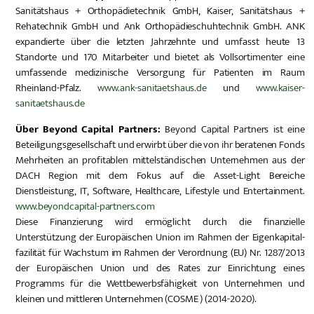
Sanitätshaus + Orthopädietechnik GmbH, Kaiser, Sanitätshaus +
Rehatechnik GmbH und Ank Orthopädieschuhtechnik GmbH. ANK
expandierte über die letzten Jahrzehnte und umfasst heute 13
Standorte und 170 Mitarbeiter und bietet als Vollsortimenter eine
umfassende medizinische Versorgung für Patienten im Raum
Rheinland-Pfalz.
www.ank-sanitaetshaus.de
und
www.kaiser-
sanitaetshaus.de
Über Beyond Capital Partners:
Beyond Capital Partners ist eine
Beteiligungsgesellschaft und erwirbt über die von ihr beratenen Fonds
Mehrheiten an profitablen mittelständischen Unternehmen aus der
DACH Region mit dem Fokus auf die Asset-Light Bereiche
Dienstleistung, IT, Software, Healthcare, Lifestyle und Entertainment.
www.beyondcapital-partners.com
Diese Finanzierung wird ermöglicht durch die finanzielle
Unterstützung der Europäischen Union im Rahmen der Eigenkapital-
fazilität für Wachstum im Rahmen der Verordnung (EU) Nr. 1287/2013
der Europäischen Union und des Rates zur Einrichtung eines
Programms für die Wettbewerbsfähigkeit von Unternehmen und
kleinen und mittleren Unternehmen (COSME ) (2014-2020).