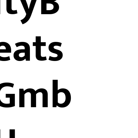
ityB
eats
Gmb