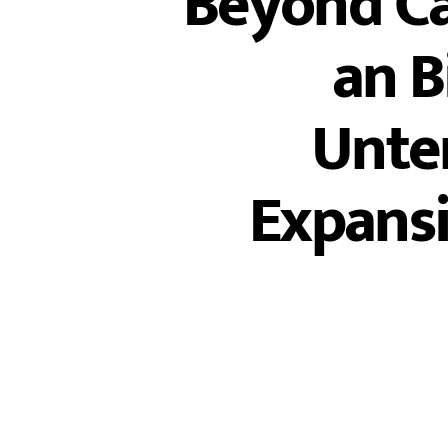
Beyond Cap
an B
Unte
Expans