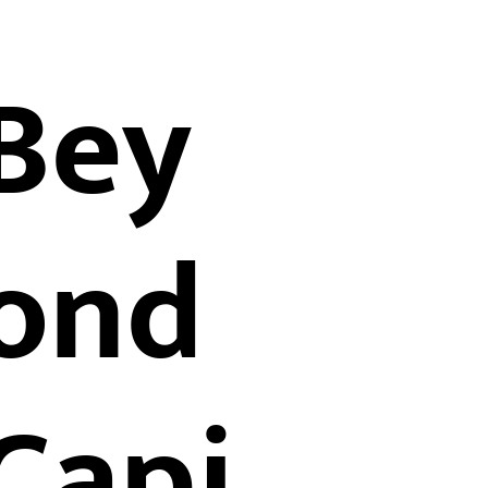
Bey
ond
Capi