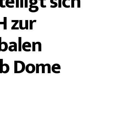
eiligt sich
H zur
balen
ub Dome