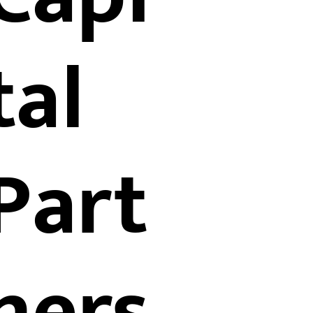
tal
Part
ners