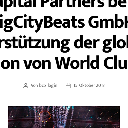
ital Partners bet
igCityBeats Gmb
rstützung der glo
ion von World Cl
Von
bcp_login
15. Oktober 2018