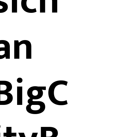
sich
an
BigC