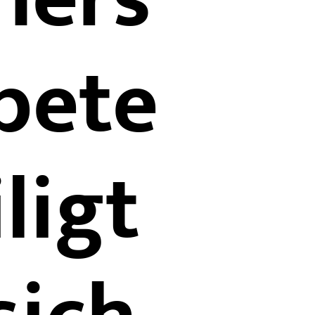
bete
iligt