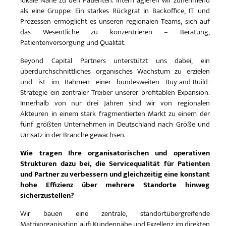
lokale Nähe zu den Patienten. Intern agieren wir zunehmend
als eine Gruppe: Ein starkes Rückgrat in Backoffice, IT und
Prozessen ermöglicht es unseren regionalen Teams, sich auf
das Wesentliche zu konzentrieren – Beratung,
Patientenversorgung und Qualität.
Beyond Capital Partners unterstützt uns dabei, ein
überdurchschnittliches organisches Wachstum zu erzielen
und ist im Rahmen einer bundesweiten Buy-and-Build-
Strategie ein zentraler Treiber unserer profitablen Expansion.
Innerhalb von nur drei Jahren sind wir von regionalen
Akteuren in einem stark fragmentierten Markt zu einem der
fünf größten Unternehmen in Deutschland nach Größe und
Umsatz in der Branche gewachsen.
Wie tragen Ihre organisatorischen und operativen
Strukturen dazu bei, die Servicequalität für Patienten
und Partner zu verbessern und gleichzeitig eine konstant
hohe Effizienz über mehrere Standorte hinweg
sicherzustellen?
Wir bauen eine zentrale, standortübergreifende
Matrixorganisation auf: Kundennähe und Exzellenz im direkten