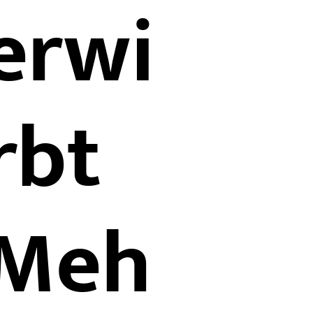
erwi
rbt
Meh