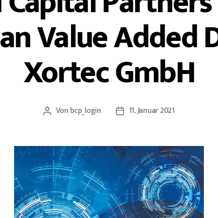
Capital Partners
an Value Added D
Xortec GmbH
Von
bcp_login
11. Januar 2021