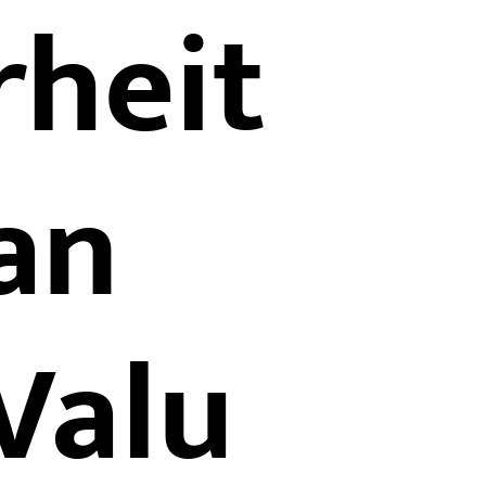
rheit
an
Valu