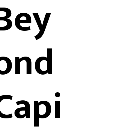
Bey
ond
Capi