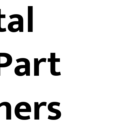
tal
Part
ners