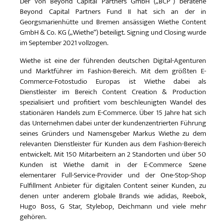
Der von Beyond Capital Partners GmbH („BCP“) beratene
Beyond Capital Partners Fund II hat sich an der in
Georgsmarienhütte und Bremen ansässigen Wiethe Content
GmbH & Co. KG („Wiethe“) beteiligt. Signing und Closing wurde
im September 2021 vollzogen.
Wiethe ist eine der führenden deutschen Digital-Agenturen
und Marktführer im Fashion-Bereich. Mit dem größten E-
Commerce-Fotostudio Europas ist Wiethe dabei als
Dienstleister im Bereich Content Creation & Production
spezialisiert und profitiert vom beschleunigten Wandel des
stationären Handels zum E-Commerce. Über 15 Jahre hat sich
das Unternehmen dabei unter der kundenzentrierten Führung
seines Gründers und Namensgeber Markus Wiethe zu dem
relevanten Dienstleister für Kunden aus dem Fashion-Bereich
entwickelt. Mit 150 Mitarbeitern an 2 Standorten und über 50
Kunden ist Wiethe damit in der E-Commerce Szene
elementarer Full-Service-Provider und der One-Stop-Shop
Fulfillment Anbieter für digitalen Content seiner Kunden, zu
denen unter anderem globale Brands wie adidas, Reebok,
Hugo Boss, G Star, Stylebop, Deichmann und viele mehr
gehören.