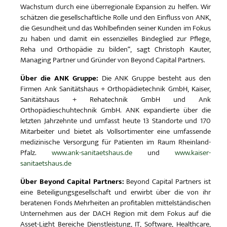
Wachstum durch eine überregionale Expansion zu helfen. Wir
schätzen die gesellschaftliche Rolle und den Einfluss von ANK,
die Gesundheit und das Wohlbefinden seiner Kunden im Fokus
zu haben und damit ein essenzielles Bindeglied zur Pflege,
Reha und Orthopädie zu bilden“, sagt Christoph Kauter,
Managing Partner und Gründer von Beyond Capital Partners.
Über die ANK Gruppe:
Die ANK Gruppe besteht aus den
Firmen Ank Sanitätshaus + Orthopädietechnik GmbH, Kaiser,
Sanitätshaus + Rehatechnik GmbH und Ank
Orthopädieschuhtechnik GmbH. ANK expandierte über die
letzten Jahrzehnte und umfasst heute 13 Standorte und 170
Mitarbeiter und bietet als Vollsortimenter eine umfassende
medizinische Versorgung für Patienten im Raum Rheinland-
Pfalz.
www.ank-sanitaetshaus.de
und
www.kaiser-
sanitaetshaus.de
Über Beyond Capital Partners:
Beyond Capital Partners ist
eine Beteiligungsgesellschaft und erwirbt über die von ihr
beratenen Fonds Mehrheiten an profitablen mittelständischen
Unternehmen aus der DACH Region mit dem Fokus auf die
Asset-Light Bereiche Dienstleistung, IT, Software, Healthcare,